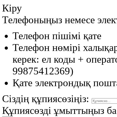
Кіру
Телефоныңыз немесе эле
Телефон пішімі қате
Телефон нөмірі халықа
керек: ел коды + опера
99875412369)
Қате электрондық пошт
Сіздің құпиясөзіңіз:
Құпиясөзді ұмыттыңыз ба