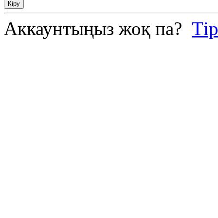
Кіру
Аккаунтыңыз жоқ па?
Ті