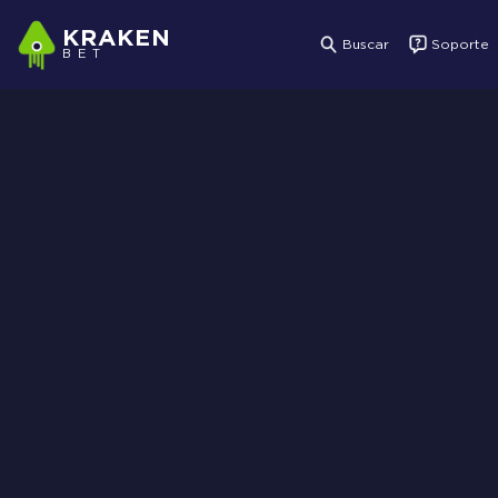
KRAKEN
Buscar
Soporte
BET
En vivo
Línea
Deportes electrónicos