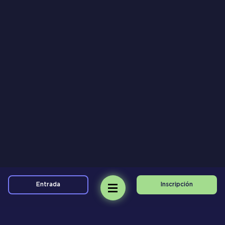
Entrada
Inscripción
KRAKEN
Navegación