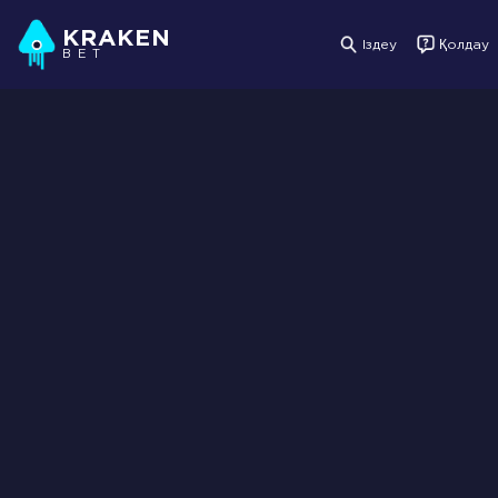
KRAKEN
Іздеу
Қолдау
BET
Лайв
Линия
Киберспорт