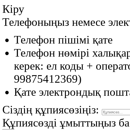
Кіру
Телефоныңыз немесе эле
Телефон пішімі қате
Телефон нөмірі халықа
керек: ел коды + опера
99875412369)
Қате электрондық пошт
Сіздің құпиясөзіңіз:
Құпиясөзді ұмыттыңыз ба