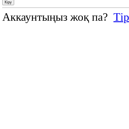
Кіру
Аккаунтыңыз жоқ па?
Ті