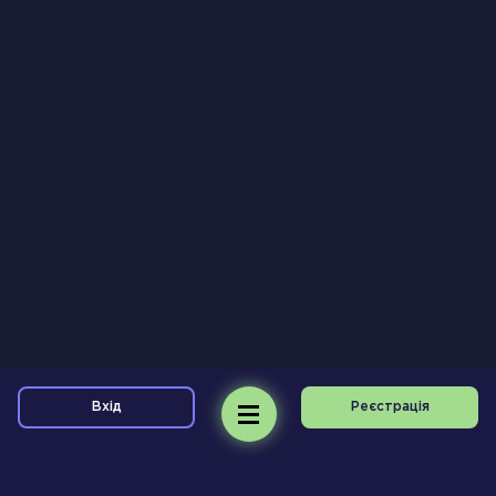
Вхід
Реєстрація
KRAKEN
Навігація