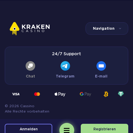
KRAKEN
Navigation
CASINO
24/7 Support
Chat
Telegram
E-mail
© 2026 Cassino
Alle Rechte vorbehalten
Anmelden
Registrieren