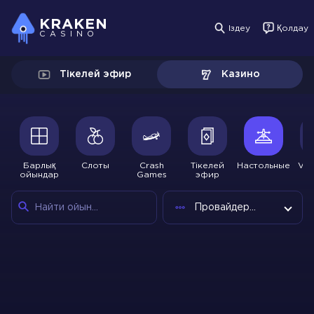
KRAKEN
Іздеу
Қолдау
CASINO
Тікелей эфир
Казино
Барлық
Слоты
Crash
Тікелей
Настольные
VR
ойындар
Games
эфир
Провайдер...