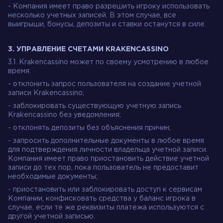
- Компания имеет право разрешить игроку использовать
несколько учетных записей. В этом случае, все
выигрыши, бонусы, депозиты и ставки останутся в силе.
3. УПРАВЛЕНИЕ СЧЕТАМИ KRAKENCASSINO
3.1. Krakencassino может по своему усмотрению в любое
время:
- отклонить запрос пользователя на создание учетной
записи Krakencassino;
- заблокировать существующую учетную запись
Krakencassino без уведомления;
- отклонять депозиты без объяснения причин;
- запросить дополнительные документы в любое время
для подтверждения личности владельца учетной записи.
Компания имеет право приостановить действие учетной
записи до тех пор, пока пользователь не предоставит
необходимые документы;
- приостановить или заблокировать доступ к сервисам
Компании, конфисковать средства у баланс игрока в
случае, если те же реквизиты платежа используются с
другой учетной записью.