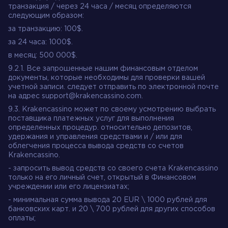
транзакция / через 24 часа / месяц определяются
следующим образом:
за транзакцию: 100$.
за 24 часа: 1000$.
в месяц: 500 000$.
9.2.1. Все запрошенные нашим финансовым отделом
документы, которые необходимы для проверки вашей
учетной записи. следует отправить по электронной почте
на адрес support@krakencassino.com.
9.3. Krakencassino может по своему усмотрению выбрать
поставщика платежных услуг для выполнения
определенных процедур. относительно депозитов,
удержания и управления средствами и / или для
облегчения процесса вывода средств со счетов
Krakencassino.
- запросить вывод средств со своего счета Krakencassino
только на его личный счет, открытый в Финансовом
учреждении или его лицензиатах;
- минимальная сумма вывода 20 EUR \ 1000 рублей для
банковских карт. и 20 \ 700 рублей для других способов
оплаты;