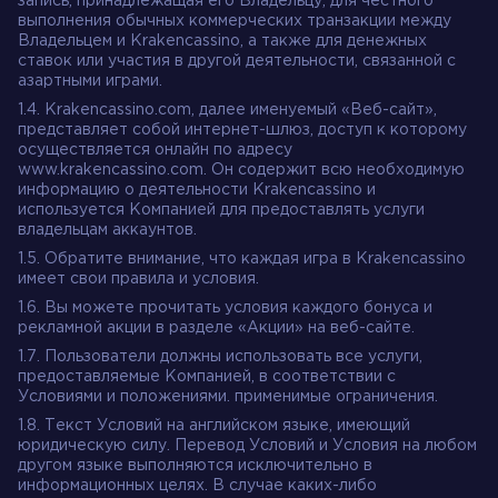
запись, принадлежащая его Владельцу, для честного
выполнения обычных коммерческих транзакции между
Владельцем и Krakencassino, а также для денежных
ставок или участия в другой деятельности, связанной с
азартными играми.
1.4. Krakencassino.com, далее именуемый «Веб-сайт»,
представляет собой интернет-шлюз, доступ к которому
осуществляется онлайн по адресу
www.krakencassino.com. Он содержит всю необходимую
информацию о деятельности Krakencassino и
используется Компанией для предоставлять услуги
владельцам аккаунтов.
1.5. Обратите внимание, что каждая игра в Krakencassino
имеет свои правила и условия.
1.6. Вы можете прочитать условия каждого бонуса и
рекламной акции в разделе «Акции» на веб-сайте.
1.7. Пользователи должны использовать все услуги,
предоставляемые Компанией, в соответствии с
Условиями и положениями. применимые ограничения.
1.8. Текст Условий на английском языке, имеющий
юридическую силу. Перевод Условий и Условия на любом
другом языке выполняются исключительно в
информационных целях. В случае каких-либо