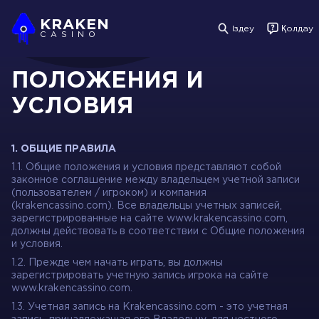
KRAKEN
Іздеу
Қолдау
CASINO
ПОЛОЖЕНИЯ И
УСЛОВИЯ
1. ОБЩИЕ ПРАВИЛА
1.1. Общие положения и условия представляют собой
законное соглашение между владельцем учетной записи
(пользователем / игроком) и компания
(krakencassino.com). Все владельцы учетных записей,
зарегистрированные на сайте www.krakencassino.com,
должны действовать в соответствии с Общие положения
и условия.
1.2. Прежде чем начать играть, вы должны
зарегистрировать учетную запись игрока на сайте
www.krakencassino.com.
1.3. Учетная запись на Krakencassino.com - это учетная