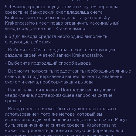
9.4 Вывод средств осуществляется путем перевода
средств на банковский счет владельца счета
Krakencassino, если бы он сделал такую ​​просьбу.
Krakencassino имеет право ограничить максимальный
вывод средств на счет Krakencassino.
9.5 Для вывода средств необходимо выполнить
следующие действия:
- Выберите «Снять средства» в соответствующем
разделе своей учетной записи Krakencassino.
- Выберите подходящий способ вывода.
- Вас могут попросить предоставить необходимые личные
данные для подтверждения вашей личности, владение
счетом и сумма, необходимая для вывода.
- После нажатия кнопки «Подтвердить» вы увидите
уведомление, подтверждающее запрос на снятие
средств.
- Вывод средств может быть осуществлен только с
использованием того же метода, который вы
использовали для добавления средств в ваш счет. Могут
быть ограничения на снятие средств. Krakencassino
может потребовать дополнительную информацию для