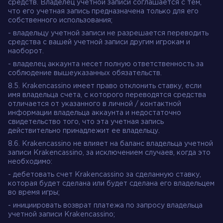
средств. Владелец учетной записи соглашается с тем,
что его учетная запись предназначена только для его
собственного использования;
- владельцу учетной записи не разрешается переводить
средства с вашей учетной записи другим игрокам и
наоборот.
- владелец аккаунта несет полную ответственность за
соблюдение вышеуказанных обязательств.
8.5. Krakencassino имеет право отклонить ставку, если
имя владельца счета, с которого переводятся средства
отличается от указанного в личной / контактной
информации владельца аккаунта и недостаточно
свидетельство того, что эта учетная запись
действительно принадлежит ее владельцу.
8.6. Krakencassino не влияет на баланс владельца учетной
записи Krakencassino, за исключением случаев, когда это
необходимо:
- дебетовать счет Krakencassino за сделанную ставку,
которая будет сделана или будет сделана его владельцем
во время игры;
- инициировать возврат платежа по запросу владельца
учетной записи Krakencassino;