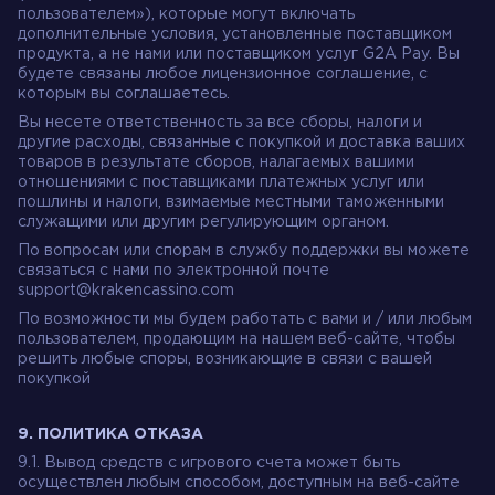
пользователем»), которые могут включать
дополнительные условия, установленные поставщиком
продукта, а не нами или поставщиком услуг G2A Pay. Вы
будете связаны любое лицензионное соглашение, с
которым вы соглашаетесь.
Вы несете ответственность за все сборы, налоги и
другие расходы, связанные с покупкой и доставка ваших
товаров в результате сборов, налагаемых вашими
отношениями с поставщиками платежных услуг или
пошлины и налоги, взимаемые местными таможенными
служащими или другим регулирующим органом.
По вопросам или спорам в службу поддержки вы можете
связаться с нами по электронной почте
support@krakencassino.com
По возможности мы будем работать с вами и / или любым
пользователем, продающим на нашем веб-сайте, чтобы
решить любые споры, возникающие в связи с вашей
покупкой
9. ПОЛИТИКА ОТКАЗА
9.1. Вывод средств с игрового счета может быть
осуществлен любым способом, доступным на веб-сайте