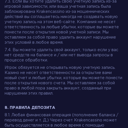
7.3. Если вы хотите удалить свою учетную запись из-за
игровой зависимости, или ваша учетная запись была
заблокирована Krakencassino из-за мошеннических
действий вы соглашаетесь никогда не создавать новую
учетную запись на этом веб-сайте. Компания не несет
ответственность за любые убытки, которые вы можете
понести после открытия новой учетной записи. Мы
оставляем за собой право удалить аккаунт нарушение
этих условий в любое время.
7.4. Вы можете удалить свой аккаунт, только если у вас
нет средств на балансе и / или нет вывода запросы в
процессе обработки.
Игрок обязуется не открывать новую учетную запись.
Казино не несет ответственности за открытие вами
новый счет и любые убытки, которые вы можете понести
после открытия нового счета. Мы оставляем за собой
право в любой пора закрыть аккаунт, созданный при
нарушении этих правил.
8. ПРАВИЛА ДЕПОЗИТА
8.1. Любая финансовая операция (пополнение баланса /
перевод денег и т. Д.) Через счет Krakencassino может
быть осуществляется в любое время с помощью