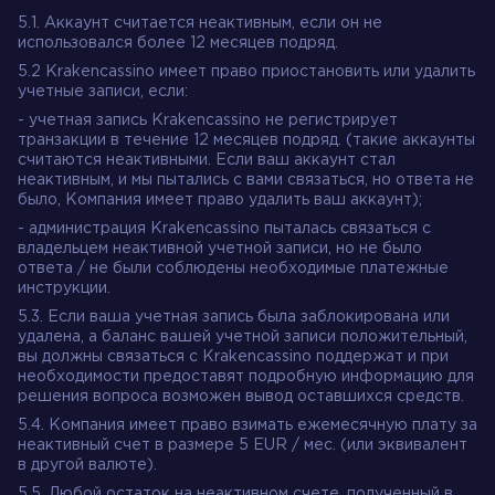
5.1. Аккаунт считается неактивным, если он не
использовался более 12 месяцев подряд.
5.2 Krakencassino имеет право приостановить или удалить
учетные записи, если:
- учетная запись Krakencassino не регистрирует
транзакции в течение 12 месяцев подряд. (такие аккаунты
считаются неактивными. Если ваш аккаунт стал
неактивным, и мы пытались с вами связаться, но ответа не
было, Компания имеет право удалить ваш аккаунт);
- администрация Krakencassino пыталась связаться с
владельцем неактивной учетной записи, но не было
ответа / не были соблюдены необходимые платежные
инструкции.
5.3. Если ваша учетная запись была заблокирована или
удалена, а баланс вашей учетной записи положительный,
вы должны связаться с Krakencassino поддержат и при
необходимости предоставят подробную информацию для
решения вопроса возможен вывод оставшихся средств.
5.4. Компания имеет право взимать ежемесячную плату за
неактивный счет в размере 5 EUR / мес. (или эквивалент
в другой валюте).
5.5. Любой остаток на неактивном счете, полученный в