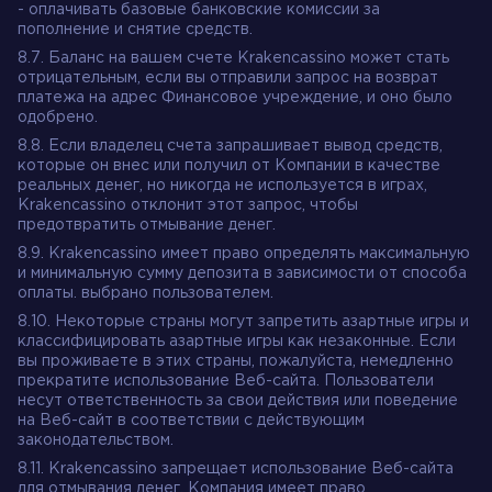
- оплачивать базовые банковские комиссии за
пополнение и снятие средств.
8.7. Баланс на вашем счете Krakencassino может стать
отрицательным, если вы отправили запрос на возврат
платежа на адрес Финансовое учреждение, и оно было
одобрено.
8.8. Если владелец счета запрашивает вывод средств,
которые он внес или получил от Компании в качестве
реальных денег, но никогда не используется в играх,
Krakencassino отклонит этот запрос, чтобы
предотвратить отмывание денег.
8.9. Krakencassino имеет право определять максимальную
и минимальную сумму депозита в зависимости от способа
оплаты. выбрано пользователем.
8.10. Некоторые страны могут запретить азартные игры и
классифицировать азартные игры как незаконные. Если
вы проживаете в этих страны, пожалуйста, немедленно
прекратите использование Веб-сайта. Пользователи
несут ответственность за свои действия или поведение
на Веб-сайт в соответствии с действующим
законодательством.
8.11. Krakencassino запрещает использование Веб-сайта
для отмывания денег. Компания имеет право