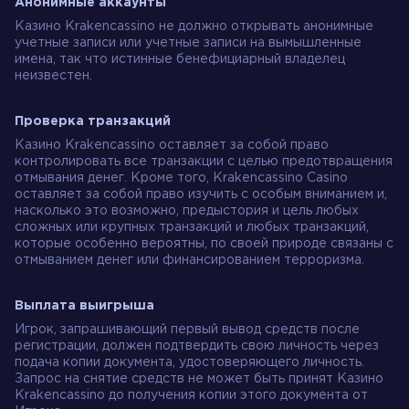
Анонимные аккаунты
Казино Krakencassino не должно открывать анонимные
учетные записи или учетные записи на вымышленные
имена, так что истинные бенефициарный владелец
неизвестен.
Проверка транзакций
Казино Krakencassino оставляет за собой право
контролировать все транзакции с целью предотвращения
отмывания денег. Кроме того, Krakencassino Casino
оставляет за собой право изучить с особым вниманием и,
насколько это возможно, предыстория и цель любых
сложных или крупных транзакций и любых транзакций,
которые особенно вероятны, по своей природе связаны с
отмыванием денег или финансированием терроризма.
Выплата выигрыша
Игрок, запрашивающий первый вывод средств после
регистрации, должен подтвердить свою личность через
подача копии документа, удостоверяющего личность.
Запрос на снятие средств не может быть принят Казино
Krakencassino до получения копии этого документа от