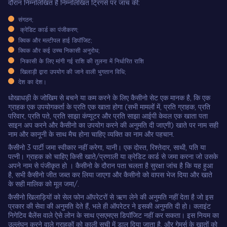
दौरान निम्नलिखित हैं निम्नलिखित ट्रिगर्स पर जांच की:
संगठन;
क्रेडिट कार्ड का पंजीकरण;
क्विक और मल्टीपल हाई डिपॉजिट;
क्विक और कई उच्च निकासी अनुरोध;
निकासी के लिए मांगी गई राशि की तुलना में निर्धारित राशि
खिलाड़ी द्वारा उपयोग की जाने वाली भुगतान विधि;
देश का देश।
धोखाधड़ी के जोखिम से बचने या कम करने के लिए कैसीनो सेट एक मानक है, कि एक
ग्राहक एक उपयोगकर्ता के प्रति एक खाता होगा (सभी मामलों में, प्रति ग्राहक, प्रति
परिवार, प्रति पते, प्रति साझा कंप्यूटर और प्रति साझा आईपी केवल एक खाता पता
साइन अप करने और कैसीनो का उपयोग करने की अनुमति दी जाएगी) खाते पर नाम सही
नाम और कानूनी के साथ मैच होना चाहिए व्यक्ति का नाम और पहचान.
कैसीनो 3 पार्टी जमा स्वीकार नहीं करेगा, यानी। एक दोस्त, रिश्तेदार, साथी, पति या
पत्नी। ग्राहक को चाहिए किसी खाते/प्रणाली या क्रेडिट कार्ड से जमा करना जो उसके
अपने नाम से पंजीकृत हो । कैसीनो के दौरान पता चलता है सुरक्षा जांच है कि यह हुआ
है, सभी कैसीनो जीत जब्त कर लिया जाएगा और कैसीनो को वापस भेज दिया और खाते
के सही मालिक को मूल जमा/.
कैसीनो खिलाड़ियों को सेल फोन ऑपरेटरों से ऋण लेने की अनुमति नहीं देता है जो इस
प्रकार की सेवा की अनुमति देते हैं, भले ही ऑपरेटर ने इसकी अनुमति दी हो। क्लाइंट
निगेटिव बैलेंस वाले ऐसे लोन के साथ एसएमएस डिपॉजिट नहीं कर सकता। इस नियम का
उल्लंघन करने वाले ग्राहकों को काली सूची में डाल दिया जाता है, और गेमर्स के खातों को