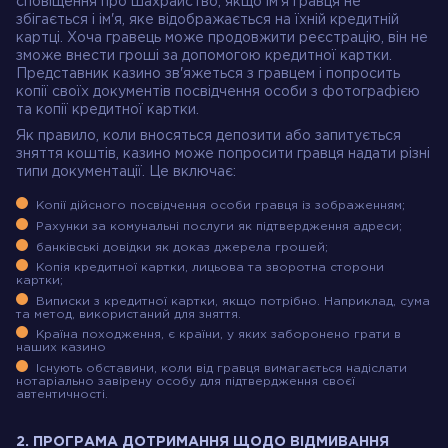
сповіщення про шахрайство, якщо ім’я гравця не
збігається і ім'я, яке відображається на їхній кредитній
картці. Хоча гравець може продовжити реєстрацію, він не
зможе внести гроші за допомогою кредитної картки.
Представник казино зв'яжеться з гравцем і попросить
копії своїх документів посвідчення особи з фотографією
та копії кредитної картки.
Як правило, коли вносяться депозити або запитується
зняття коштів, казино може попросити гравця надати різні
типи документації. Це включає:
Копії дійсного посвідчення особи гравця із зображенням;
Рахунки за комунальні послуги як підтвердження адреси;
банківські довідки як доказ джерела грошей;
Копія кредитної картки, лицьова та зворотна сторони
картки;
Виписки з кредитної картки, якщо потрібно. Наприклад, сума
та метод, використаний для зняття.
Країна походження, є країни, у яких заборонено грати в
наших казино
Існують обставини, коли від гравця вимагається надіслати
нотаріально завірену особу для підтвердження своєї
автентичності.
2. ПРОГРАМА ДОТРИМАННЯ ЩОДО ВІДМИВАННЯ