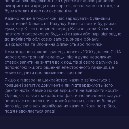
не несе відповідальності за будь-яке несанкціоноване
використання кредитних карток, незалежно від того, чи
були кредитні картки вкрадені чи ні.
Казино може в будь-який час зарахувати будь-який
позитивний баланс на Рахунку Клієнта проти будь-якої
суми, яку Клієнт повинен перед Казино, коли Казино
повторно розраховує будь-які ставки або парі відповідно
до дублікатів облікових записів, змови, обману,
шахрайства та Злочинна діяльність або помилки.
Крім згаданого, якщо гравець вносить 1000 доларів США
через електронний гаманець і після дуже невеликих
ставок запити на зняття всіх коштів зі свого рахунку за
допомогою іншого рішення електронного гаманця, це
може свідчити про відмивання грошей.
Якщо є підозра на шахрайство, казино зв'язується з
гравцем і запитує документи, які підтверджують його
ідентичність. Казино може вирішити не виводити кошти.
Однак, як тільки шахрайство фактично виявлено, казус ні
повертає гравцеві початковий депозит, а потім блокує
його від гри в усіх афілійованих казино. Коли потрібно,
подія надсилається владі.