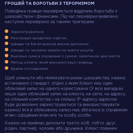
ГРОШЕЙ ТА БОРОТЬБИ З ТЕРОРИЗМОМ
Поведінка гравця перевіряється відділами боротьби з
шахрайством і фінансами. Під час перевірки виявлено
наступне перевірено за такими тригерами:
Зареєструватися;
Реєстрація кредитних карток;
Швидкі та багаторазові високі депозити;
Швидкі та численні запити на зняття коштів;
Внесена сума в порівнянні з сумою, запитаною для зняття;
Метод оплати, який використовує гравець;
Країна походження.
Щоб уникнути або мінімізувати ризик шахрайства, казино
встановило стандарт, згідно з яким Клієнт має один
обліковий запис на одного користувача (У всіх випадках
лише один обліковий запис на клієнта, на сім’ю, на адресу,
на спільний комп’ютер і на спільну IP-адресу адресою
буде дозволено зареєструватися та використовувати
казино) Ім’я в обліковому записі має збігатися зі справжнім
ім’ям і офіційним ім’ям ім'я та особу особи.
Казино не приймає депозити третіх осіб, тобто. друг,
родич, партнер, чоловік або дружина. Клієнт повинен