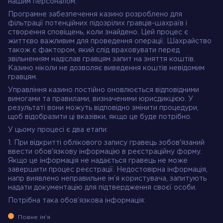
нашим персоналом.
Програмне забезпечення казино розроблено для
фільтрації потенційних підозрілих гравців-шахраїв і
створення сповіщень, коли знайдено. Цей процес є
життєво важливим для проведення операції. Шахрайство
також є фактором, який слід враховувати перед
звільненням надіслав гравцям запит на зняття коштів.
Казино ніколи не дозволяє виведення коштів невідомим
гравцям.
Управління казино постійно оновлюється відповідними
вимогами та правилами, визначеними юрисдикцією. У
результаті вони можуть відповідно змінити процедури,
щоб відобразити ці вказівки, якщо це буде потрібно.
У цьому процесі є два етапи:
1. При відкритті облікового запису гравець зобов'язаний
ввести обов'язкову інформацію в реєстраційну форму.
Якщо це інформація не надається гравець не може
завершити процес реєстрації. Недостовірна інформація,
напр виявлено неправильне ім’я користувача, запитують
надати документацію для підтвердження своєї особи.
Потрібна така обов’язкова інформація:
Повне ім'я