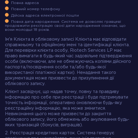
Повна адреса
Повний номер телефону
Дійсна адреса електронної пошти
Повна дата народження. Система не дозволяє гравцеві
продовжити реєстрацію своєї дати народження означає, що
вони молодші 18 років.
Ім'я Клієнта в обліковому записі Клієнта має відповідати
справжньому та офіційному імені та ідентифікації клієнта.
Для перевірки клієнта особу, Riotech Services LP має
право вимагати в будь-який час задовільне підтвердження
особи (включаючи, але не обмежуючись копіями дійсного
паспорта/посвідчення особи та/або будь-якої
використаної платіжної картки). Ненадання такого
документація може призвести до призупинення дії
облікового запису.
Клієнт засвідчує, що надав точну, повну та правдиву
інформацію про себе при реєстрації і буде підтримувати
точність інформації, оперативно оновлюючи будь-яку
реєстраційну інформацію, яка може змінитися.
Невиконання цього може призвести до закриття
облікового запису, його обмежень або анулювання будь-
яких транзакцій (бонусів, виграшів).
2. Реєстрація кредитних карток. Система генерує