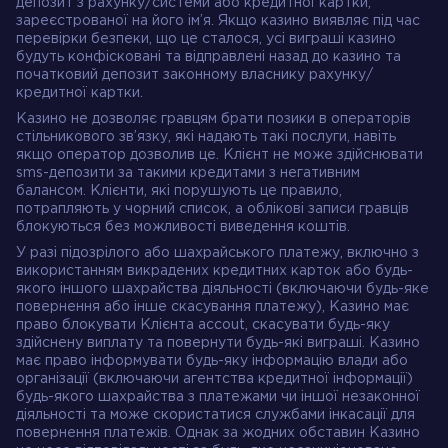
депозит з рахунку/системи або кредитної картки,
зареєстрованої на його ім’я. Якщо казино виявляє під час
перевірки безпеки, що це сталося, усі виграші казино
будуть конфісковані та відправлені назад до казино та
початковий депозит законному власнику рахунку/
кредитної картки.
Казино не дозволяє гравцям брати позики в операторів
стільникового зв’язку, які надають такі послуги, навіть
якщо оператор дозволив це. Клієнт не може здійснювати
sms-депозити за такими кредитами з негативним
балансом. Клієнти, які порушують це правило,
потрапляють у чорний список, а облікові записи гравців
блокуються без можливості виведення коштів.
У разі підозрілого або шахрайського платежу, включно з
використанням викрадених кредитних карток або будь-
якого іншого шахрайства діяльності (включаючи будь-яке
повернення або інше скасування платежу), Казино має
право блокувати Клієнта accout, скасувати будь-яку
здійснену виплату та повернути будь-які виграші. Казино
має право інформувати будь-яку інформацію влади або
організації (включаючи агентства кредитної інформації)
будь-якого шахрайства з платежами чи іншої незаконної
діяльності та може скористатися службами інкасації для
повернення платежів. Однак за жодних обставин Казино