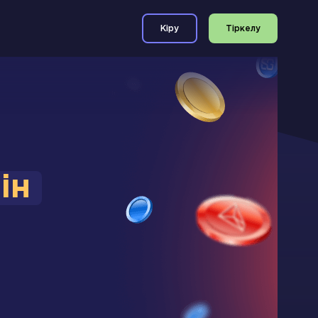
Кіру
Тіркелу
ін