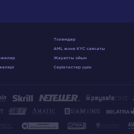
Төлемдер
AML және KYC саясаты
ежелер
Жауапты ойын
желері
Серіктестер үшін