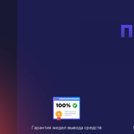
П
Гарантия жедел-вывода средств