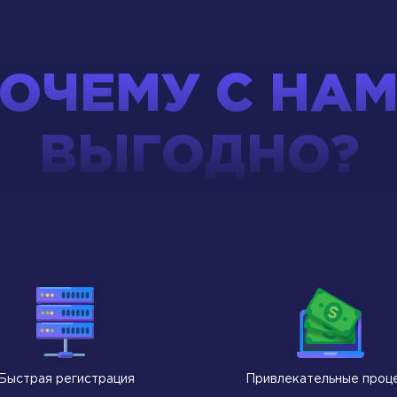
ОЧЕМУ С НА
ВЫГОДНО?
Быстрая регистрация
Привлекательные проце