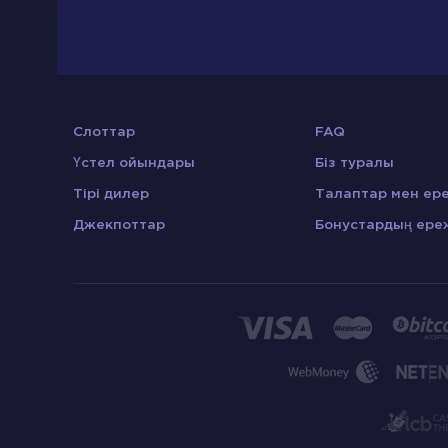
Слоттар
FAQ
Үстел ойындары
Біз туралы
Тірі дилер
Талаптар мен ер
Джекпоттар
Бонустардың ере